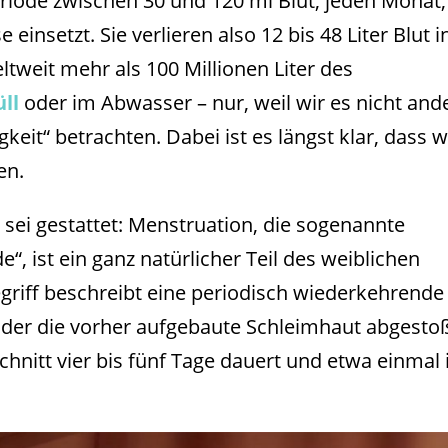
riode zwischen 30 und 120 ml Blut, jeden Monat;
insetzt. Sie verlieren also 12 bis 48 Liter Blut i
tweit mehr als 100 Millionen Liter des
ll
oder im Abwasser – nur, weil wir es nicht and
keit“ betrachten. Dabei ist es längst klar, dass w
en.
 sei gestattet: Menstruation, die sogenannte
“, ist ein ganz natürlicher Teil des weiblichen
griff beschreibt eine periodisch wiederkehrende
 der die vorher aufgebaute Schleimhaut abgesto
chnitt vier bis fünf Tage dauert und etwa einmal