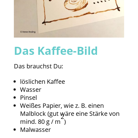
Das Kaffee-Bild
Das brauchst Du:
löslichen Kaffee
Wasser
Pinsel
Weißes Papier, wie z. B. einen
Malblock (gut wäre eine Stärke von
2
mind. 80 g / m
)
Malwasser