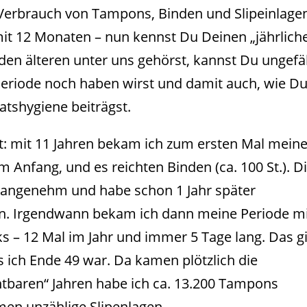
Verbrauch von Tampons, Binden und Slipeinlage
mit 12 Monaten – nun kennst Du Deinen „jährlich
 den älteren unter uns gehörst, kannst Du ungefä
Periode noch haben wirst und damit auch, wie Du
shygiene beiträgst.
t: mit 11 Jahren bekam ich zum ersten Mal mein
 Anfang, und es reichten Binden (ca. 100 St.). D
 unangenehm und habe schon 1 Jahr später
n. Irgendwann bekam ich dann meine Periode m
s – 12 Mal im Jahr und immer 5 Tage lang. Das g
is ich Ende 49 war. Da kamen plötzlich die
htbaren“ Jahren habe ich ca. 13.200 Tampons
men unzählige Slipenlagen.