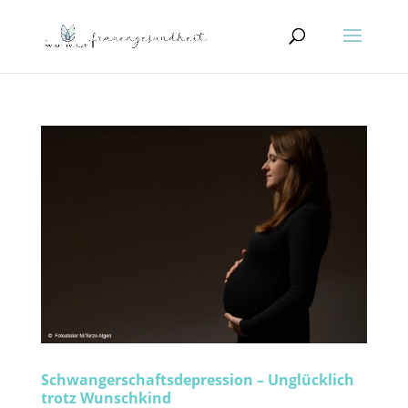
Schwangerschaftsdepression – Unglücklich
trotz Wunschkind