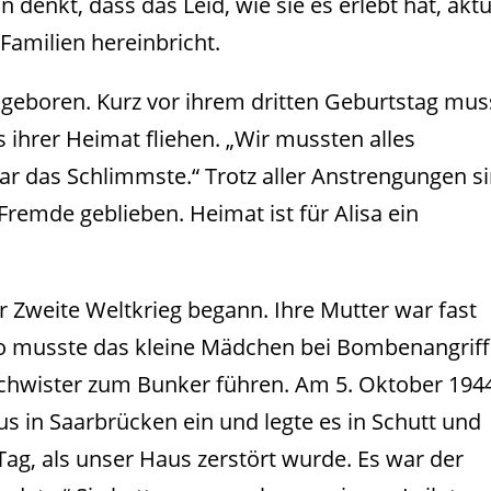
n denkt, dass das Leid, wie sie es erlebt hat, aktu
Familien hereinbricht.
 geboren. Kurz vor ihrem dritten Geburtstag mus
 ihrer Heimat fliehen. „Wir mussten alles
ar das Schlimmste.“ Trotz aller Anstrengungen s
Fremde geblieben. Heimat ist für Alisa ein
er Zweite Weltkrieg begann. Ihre Mutter war fast
. So musste das kleine Mädchen bei Bombenangrif
schwister zum Bunker führen. Am 5. Oktober 194
us in Saarbrücken ein und legte es in Schutt und
Tag, als unser Haus zerstört wurde. Es war der