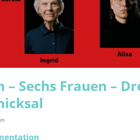
 – Sechs Frauen – Dr
hicksal
en
umentation