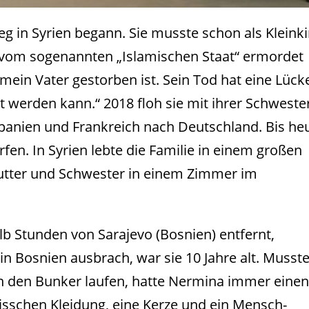
rieg in Syrien begann. Sie musste schon als Kleink
r vom sogenannten „Islamischen Staat“ ermordet
 mein Vater gestorben ist. Sein Tod hat eine Lück
lt werden kann.“ 2018 floh sie mit ihrer Schweste
panien und Frankreich nach Deutschland. Bis he
rfen. In Syrien lebte die Familie in einem großen
Mutter und Schwester in einem Zimmer im
halb Stunden von Sarajevo (Bosnien) entfernt,
in Bosnien ausbrach, war sie 10 Jahre alt. Musst
n in den Bunker laufen, hatte Nermina immer eine
isschen Kleidung, eine Kerze und ein Mensch-