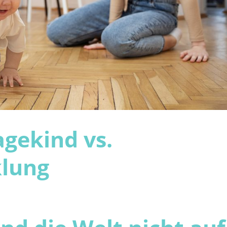
gekind vs.
klung